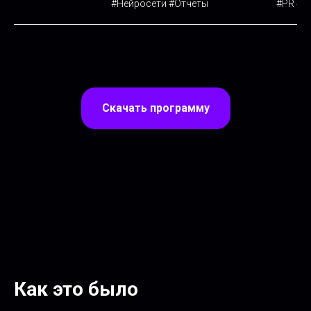
#Нейросети #Отчеты
#PR #С
Скачать программу
Как это было