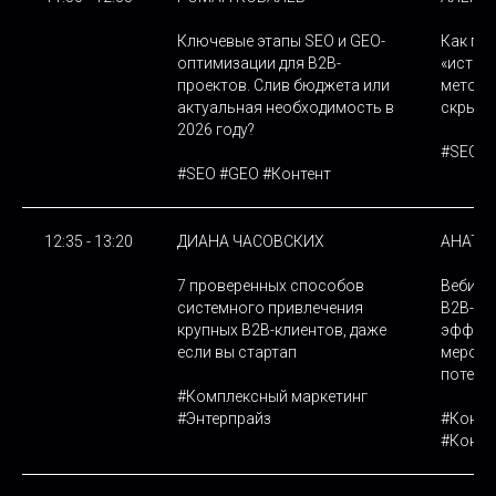
Ключевые этапы SEO и GEO-
Как по
оптимизации для B2B-
«истощ
проектов. Слив бюджета или
методо
актуальная необходимость в
скрыто
2026 году?
#SEО #
#SEО #GEO #Контент
12:35 - 13:20
ДИАНА ЧАСОВСКИХ
АНАТО
7 проверенных способов
Вебина
системного привлечения
B2B-ау
крупных B2B-клиентов, даже
эффект
если вы стартап
меропр
потенц
#Комплексный маркетинг
#Энтерпрайз
#Конте
#Конфе