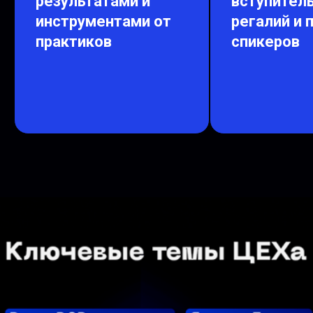
результатами и
вступител
инструментами от
регалий и
практиков
спикеров