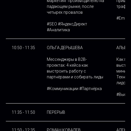
маркетинг производителю на
привле
падающем рынке, после
трафик
четырех провалов
#Еmail-
#SEО #ЯндексДирект
#Аналитика
10:50 - 11:35
ОЛЬГА ДЕРЫШЕВА
АЛЬБИ
Мессенджеры в B2B-
Как по
проектах: 4 кейса как
выстав
выстроить работу с
минима
партнёрами и собирать лиды
Технол
лидоге
#Коммуникации #Партнёрка
#Выста
11:35 - 11:50
ПЕРЕРЫВ
11:50 - 12:35
РОМАН КОВАЛЕВ
АЛЕКС