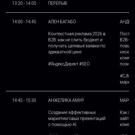
13:20 - 14:00
ПЕРЕРЫВ
14:00 - 14:45
АЛЕН БАГАБО
АНДРЕ
Контекстная реклама 2026 в
Постро
B2B: как не слить бюджет и
B2B-ко
получать целевые заявки по
повыша
адекватной цене
несколь
коммун
#ЯндексДирект #SEО
позици
#CJM #
маркет
14:45 - 15:30
АНЖЕЛИКА АМУР
МАРИЯ
Создание эффективных
Как за
маркетинговых презентаций
зайти 
с помощью AI
клиент