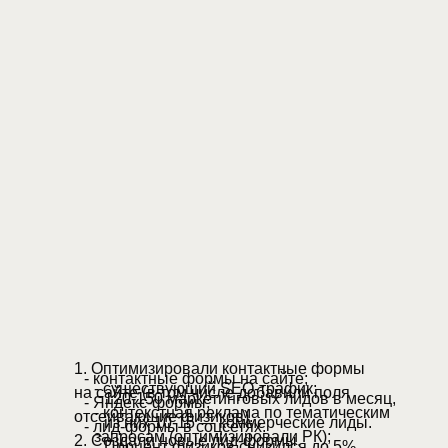
1. Оптимизировали контактные формы
- контактные формы на сайте;
- существующий SEO-трафик;
на сайте (в том числе добавили поля
120-150 маркетинговых лидов в месяц,
- Яндекс-формы;
- контекстная реклама по тематическим
отсеивающие физиков).
из них 10-15 — коммерческие лиды.
- лид-формы в соцсетях.
запросам (оптимизировали РК);
2. Создали новые лид-формы.
Процент физиков снизился до 5%