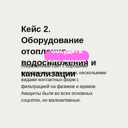
Кейс 2.
Оборудование
отопления,
Обсудить
ваш проект
водоснабжения и
с
овременный сайт с хорошими
канализации
посадочными страницами, несколькими
видами контактных форм с
фильтрацией на физиков и юриков.
Аккаунты были во всех основных
соцсетях, но малоактивные.