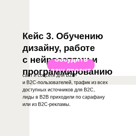
Кейс 3. Обучению
дизайну, работе
с нейросетями и
Обсудить
ваш проект
программированию
сайт и соцсети для B2B-
и B2C-пользователей, трафик из всех
доступных источников для B2C,
лиды в B2B приходили по сарафану
или из B2C-рекламы.